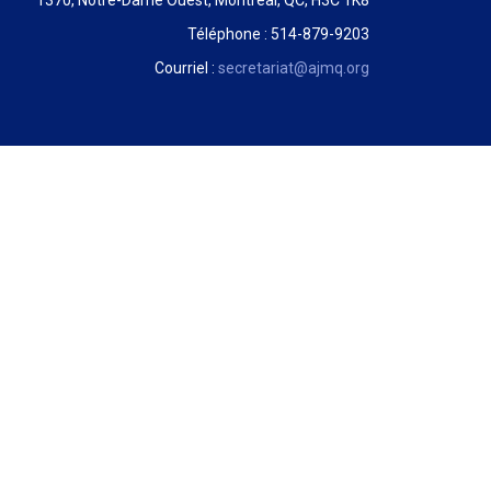
1370, Notre-Dame Ouest, Montréal, QC, H3C 1K8
Téléphone : 514-879-9203
Courriel :
secretariat@ajmq.org