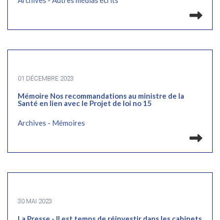
Archives - Autres médias écrits
Lir
01 DÉCEMBRE 2023
Mémoire Nos recommandations au ministre de la
Santé en lien avec le Projet de loi no 15
Archives - Mémoires
Lir
30 MAI 2023
La Presse - Il est temps de réinvestir dans les cabinets