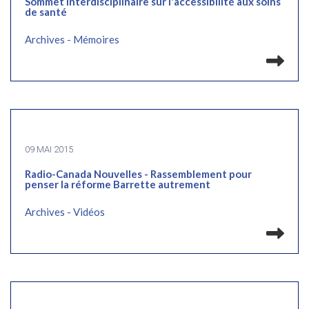
Sommet interdisciplinaire sur l'accessibilité aux soins
de santé
Archives - Mémoires
Lir
09 MAI 2015
Radio-Canada Nouvelles - Rassemblement pour
penser la réforme Barrette autrement
Archives - Vidéos
Lir