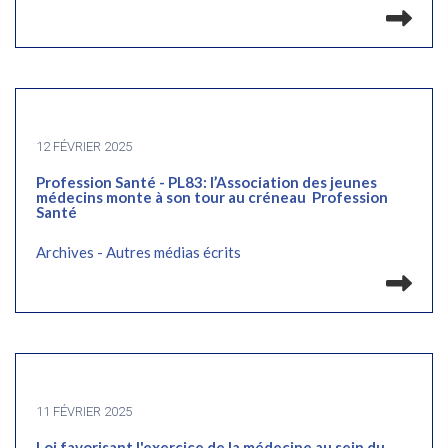
Lir
12 FÉVRIER 2025
Profession Santé - PL83: l’Association des jeunes
médecins monte à son tour au créneau Profession
Santé
Archives - Autres médias écrits
Lir
11 FÉVRIER 2025
Loi favorisant l'exercice de la médecine au sein du