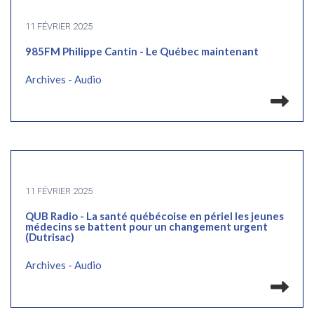
11 FÉVRIER 2025
985FM Philippe Cantin - Le Québec maintenant
Archives - Audio
Lir
11 FÉVRIER 2025
QUB Radio - La santé québécoise en périel les jeunes
médecins se battent pour un changement urgent
(Dutrisac)
Archives - Audio
Lir