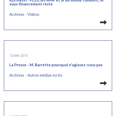
RDI matin - PL20, les AMP et le lui-même tombent, le
sous-financement reste
Archives - Vidéos
Lir
12 MAI 2015
La Presse - M. Barrette pourquoi n'agissez-vous pas
Archives - Autres médias écrits
Lir