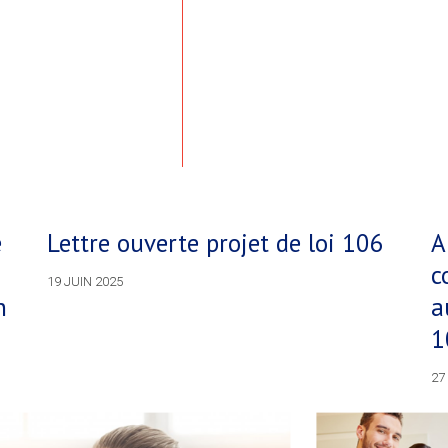
e
Lettre ouverte projet de loi 106
A
c
19 JUIN 2025
n
a
1
27